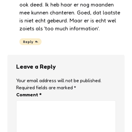
ook deed. Ik heb haar er nog maanden
mee kunnen chanteren. Goed, dat laatste
is niet echt gebeurd. Maar er is echt wel
zoiets als ‘too much information’.
Reply
Leave a Reply
Your email address will not be published.
Required fields are marked
*
Comment
*