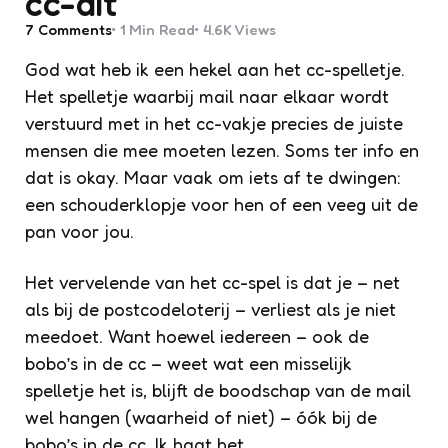
cc-dit
7
Comments
1 Min
Read
4.6K
Views
God wat heb ik een hekel aan het cc-spelletje.
Het spelletje waarbij mail naar elkaar wordt
verstuurd met in het cc-vakje precies de juiste
mensen die mee moeten lezen. Soms ter info en
dat is okay. Maar vaak om iets af te dwingen:
een schouderklopje voor hen of een veeg uit de
pan voor jou.
Het vervelende van het cc-spel is dat je – net
als bij de postcodeloterij – verliest als je niet
meedoet. Want hoewel iedereen – ook de
bobo’s in de cc – weet wat een misselijk
spelletje het is, blijft de boodschap van de mail
wel hangen (waarheid of niet) – óók bij de
bobo’s in de cc. Ik haat het.