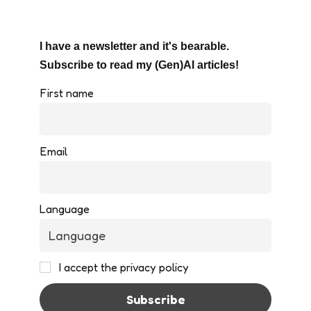
I have a newsletter and it's bearable.
Subscribe to read my (Gen)AI articles!
First name
Email
Language
I accept the privacy policy