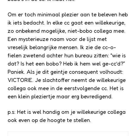
Om er toch minimaal plezier aan te beleven heb
ik iets bedacht. In elke cc gaat een willekeurige,
zo onbekend mogelijke, niet-bobo collega mee.
Een mysterieuze naam voor de lijst met
vreselijk belangrijke mensen. Ik zie de cc-o-
fielen zwetend achter hun bureau zitten: “wie is
dat? Is het een bobo? Heb ik hem wel ge-cc’d?”
Paniek. Als je dit geintje consequent volhoudt:
VICTORIE. Je slachtoffer neemt de willekeurige
collega ook mee in de eerstvolgende cc. Het is
een klein pleziertje maar erg bevredigend.
p.s: Het is wel handig om je willekeurige collega
ook even op de hoogte te stellen.