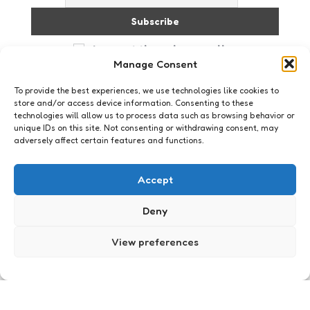
I accept the privacy policy
Manage Consent
To provide the best experiences, we use technologies like cookies to
store and/or access device information. Consenting to these
technologies will allow us to process data such as browsing behavior or
unique IDs on this site. Not consenting or withdrawing consent, may
adversely affect certain features and functions.
GenAI
Accept
Deny
View preferences