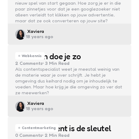
nieuw spel van start gegaan. Hoe zorg je er in die
paar zinnetjes voor dat je een googlezoeker niet
alleen verleidt tot klikken op jouw advertentie,
maar dat ze ook converteren op jouw site?
Posted
Xaviera
18 years ago
by
Reviewen doe je zo
Webkennis
2
Comments
3 Min
Read
Als contentspecialist weet je meestal weinig van
de materie waar je over schrijft. Je hebt je
omgeving dus keihard nodig om je inhoudelijk te
voeden. Maar hoe krijg je die omgeving zo ver dat
ze meewerken?
Posted
Xaviera
18 years ago
by
Goede content is de sleutel
Contentmarketing
0
Comments
2 Min
Read