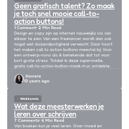
Geen grafisch talent? Zo maak
je toch snel mooie call-to-
action buttons!
1
Comment
2 Min
Read
Design en copy zijn op internet nauwelijks los van
elkaar te zien. Van een freelancer wordt dan ook
nogal wat duizendpotigheid verwacht. Daar hoort
het maken call to action buttons meestal bij. Voor
een ontwerp-nono als ik betekende dat tot voor
kort grote stress. Totdat ik deze supersnelle,
gratis call-to-action-button-maak-truc ontdekte.
Posted
Xaviera
13 years ago
by
Webkennis
Wat deze meesterwerken je
leren over schrijven
7
Comments
6 Min
Read
Van boeken kun je veel leren. Over moed en