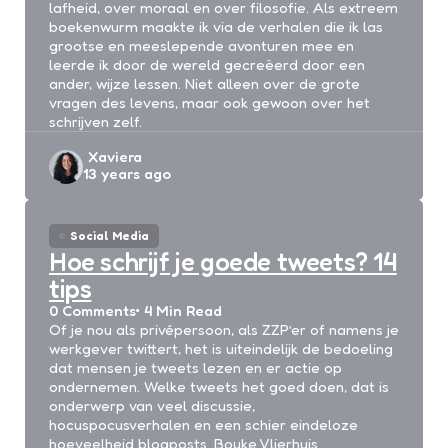
lafheid, over moraal en over filosofie. Als extreem
boekenwurm maakte ik via de verhalen die ik las
grootse en meeslepende avonturen mee en
leerde ik door de wereld gecreëerd door een
ander, wijze lessen. Niet alleen over de grote
vragen des levens, maar ook gewoon over het
schrijven zelf.
Posted
Xaviera
13 years ago
by
Social Media
Hoe schrijf je goede tweets? 14
tips
0
Comments
4 Min
Read
Of je nou als privépersoon, als ZZP’er of namens je
werkgever twittert, het is uiteindelijk de bedoeling
dat mensen je tweets lezen en er actie op
ondernemen. Welke tweets het goed doen, dat is
onderwerp van veel discussie,
hocuspocusverhalen en een schier eindeloze
hoeveelheid blogposts. Bouke Vlierhuis