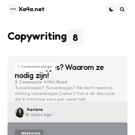
Xa4a.net
Menu
Searc
Copywriting
8
Tussenkopjes? Waarom ze
Contentstrategie
nodig zijn!
2
Comments
4 Min
Read
Tussenkopjes? Tussenkopjes? We don’t need no
stinking tussenkopjes (señor)! Dat is de discussie
die ik minimaal eens per week heb.
Posted
Xaviera
12 years ago
by
Webkennis