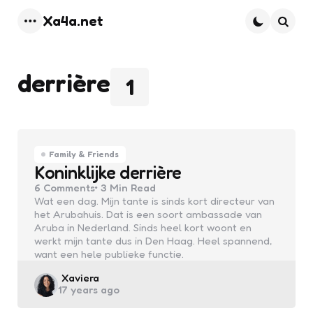
Xa4a.net
Menu
Searc
derrière
1
Family & Friends
Koninklijke derrière
6
Comments
3 Min
Read
Wat een dag. Mijn tante is sinds kort directeur van
het Arubahuis. Dat is een soort ambassade van
Aruba in Nederland. Sinds heel kort woont en
werkt mijn tante dus in Den Haag. Heel spannend,
want een hele publieke functie.
Posted
Xaviera
17 years ago
by