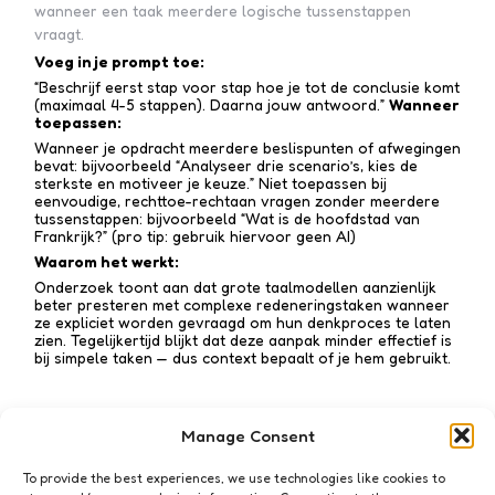
wanneer een taak meerdere logische tussenstappen
vraagt.
Voeg in je prompt toe:
“Beschrijf eerst stap voor stap hoe je tot de conclusie komt
(maximaal 4-5 stappen). Daarna jouw antwoord.”
Wanneer
toepassen:
Wanneer je opdracht meerdere beslispunten of afwegingen
bevat: bijvoorbeeld “Analyseer drie scenario’s, kies de
sterkste en motiveer je keuze.” Niet toepassen bij
eenvoudige, rechttoe-recht­aan vragen zonder meerdere
tussen­stappen: bijvoorbeeld “Wat is de hoofdstad van
Frankrijk?” (pro tip: gebruik hiervoor geen AI)
Waarom het werkt:
Onderzoek toont aan dat grote taalmodellen aanzienlijk
beter presteren met complexe redenerings­taken wanneer
ze expliciet worden gevraagd om hun denkproces te laten
zien. Tegelijkertijd blijkt dat deze aanpak minder effectief is
bij simpele taken — dus context bepaalt of je hem gebruikt.
Manage Consent
Subscribe to my newsletter!
To provide the best experiences, we use technologies like cookies to