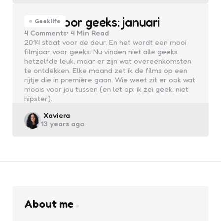
Films voor geeks: januari
Geeklife
4
Comments
4 Min
Read
2014 staat voor de deur. En het wordt een mooi
filmjaar voor geeks. Nu vinden niet alle geeks
hetzelfde leuk, maar er zijn wat overeenkomsten
te ontdekken. Elke maand zet ik de films op een
rijtje die in première gaan. Wie weet zit er ook wat
moois voor jou tussen (en let op: ik zei geek, niet
hipster).
Posted
Xaviera
13 years ago
by
About me