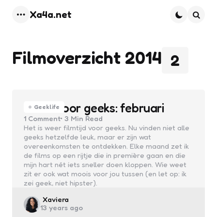
Xa4a.net
Menu
Searc
Filmoverzicht 2014
2
Films voor geeks: februari
Geeklife
1
Comment
3 Min
Read
Het is weer filmtijd voor geeks. Nu vinden niet alle
geeks hetzelfde leuk, maar er zijn wat
overeenkomsten te ontdekken. Elke maand zet ik
de films op een rijtje die in première gaan en die
mijn hart nét iets sneller doen kloppen. Wie weet
zit er ook wat moois voor jou tussen (en let op: ik
zei geek, niet hipster).
Posted
Xaviera
13 years ago
by