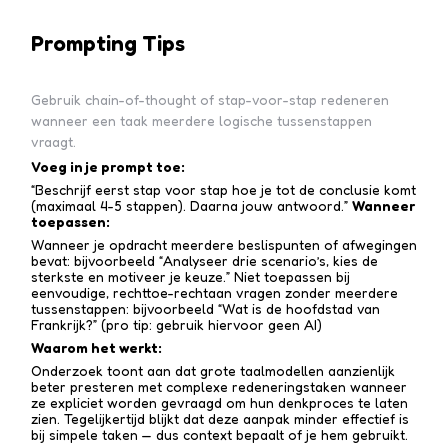
Prompting Tips
Gebruik chain-of-thought of stap-voor-stap redeneren
wanneer een taak meerdere logische tussenstappen
vraagt.
Voeg in je prompt toe:
“Beschrijf eerst stap voor stap hoe je tot de conclusie komt
(maximaal 4-5 stappen). Daarna jouw antwoord.”
Wanneer
toepassen:
Wanneer je opdracht meerdere beslispunten of afwegingen
bevat: bijvoorbeeld “Analyseer drie scenario’s, kies de
sterkste en motiveer je keuze.” Niet toepassen bij
eenvoudige, rechttoe-recht­aan vragen zonder meerdere
tussen­stappen: bijvoorbeeld “Wat is de hoofdstad van
Frankrijk?” (pro tip: gebruik hiervoor geen AI)
Waarom het werkt:
Onderzoek toont aan dat grote taalmodellen aanzienlijk
beter presteren met complexe redenerings­taken wanneer
ze expliciet worden gevraagd om hun denkproces te laten
zien. Tegelijkertijd blijkt dat deze aanpak minder effectief is
bij simpele taken — dus context bepaalt of je hem gebruikt.