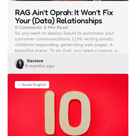
RAG Ain’t Oprah: It Won’t Fix
Your (Data) Relationships
0
Comments
6 Min
Read
So, you want to deploy GenAI to automate your
customer communications. LLMs writing emails,
chatbots responding, generating web pages. A
beautiful scene. To do that, you need a source: a…
Posted
Xaviera
8 months ago
by
GenAI English