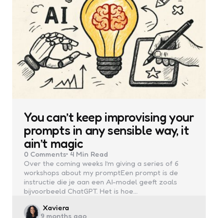
You can’t keep improvising your
prompts in any sensible way, it
ain’t magic
0
Comments
4 Min
Read
Over the coming weeks I’m giving a series of 6
workshops about my promptEen prompt is de
instructie die je aan een AI-model geeft zoals
bijvoorbeeld ChatGPT. Het is hoe…
Posted
Xaviera
9 months ago
by