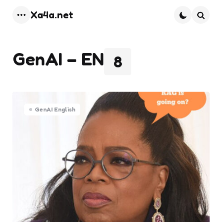
Xa4a.net
Menu
Searc
GenAI – EN
8
GenAI English