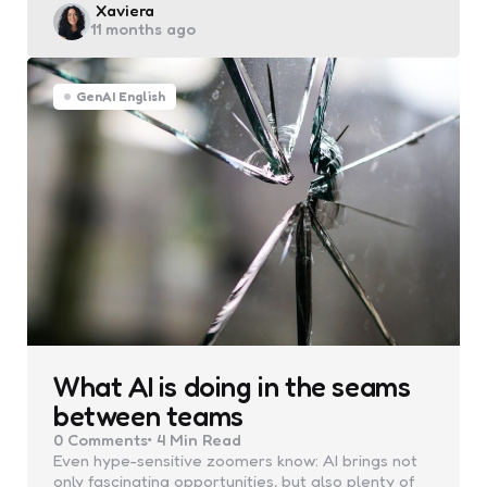
Posted
Xaviera
11 months ago
by
GenAI English
What AI is doing in the seams
between teams
0
Comments
4 Min
Read
Even hype-sensitive zoomers know: AI brings not
only fascinating opportunities, but also plenty of