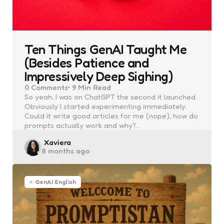
Ten Things GenAI Taught Me
(Besides Patience and
Impressively Deep Sighing)
0
Comments
9 Min
Read
So yeah, I was on ChatGPT the second it launched.
Obviously I started experimenting immediately.
Could it write good articles for me (nope), how do
prompts actually work and why?…
Posted
Xaviera
8 months ago
by
GenAI English