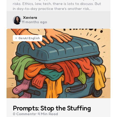
risks. Ethics, law, tech, there is lots to discuss. But
in day-to-day practice there’s another risk,…
Posted
Xaviera
11 months ago
by
GenAI English
Prompts: Stop the Stuffing
0
Comments
4 Min
Read