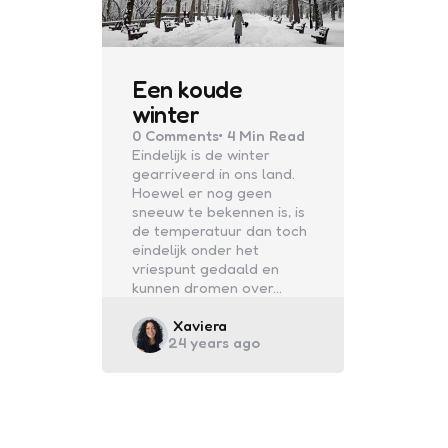
Een koude
winter
0
Comments
4 Min
Read
Eindelijk is de winter
gearriveerd in ons land.
Hoewel er nog geen
sneeuw te bekennen is, is
de temperatuur dan toch
eindelijk onder het
vriespunt gedaald en
kunnen dromen over…
Posted
Xaviera
24 years ago
by