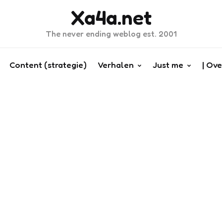
Xa4a.net
The never ending weblog est. 2001
Content (strategie)
Verhalen
Just me
| Ove