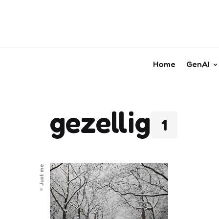
Home
GenAI
gezellig
1
Just me