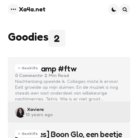
Xa4a.net
Menu
Searc
Goodies
2
Tetris-lamp #ftw
Geeklife
0
Comments
2 Min
Read
Nachtenlang speelde ik. Colleges miste ik ervoor.
Eelt groeide op mijn duimen. En de muziek is nog
steeds een vast onderdeel van willekeurige
nachtmerries. Tetris. Wie is er niet groot…
Posted
Xaviera
13 years ago
by
[Goodies] Boon Glo, een beetje
Geeklife