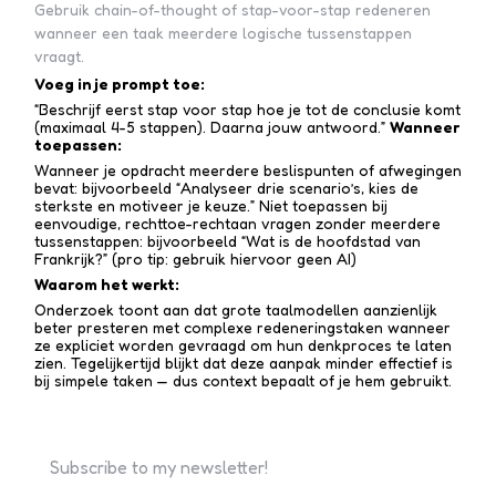
Gebruik chain-of-thought of stap-voor-stap redeneren
wanneer een taak meerdere logische tussenstappen
vraagt.
Voeg in je prompt toe:
“Beschrijf eerst stap voor stap hoe je tot de conclusie komt
(maximaal 4-5 stappen). Daarna jouw antwoord.”
Wanneer
toepassen:
Wanneer je opdracht meerdere beslispunten of afwegingen
bevat: bijvoorbeeld “Analyseer drie scenario’s, kies de
sterkste en motiveer je keuze.” Niet toepassen bij
eenvoudige, rechttoe-recht­aan vragen zonder meerdere
tussen­stappen: bijvoorbeeld “Wat is de hoofdstad van
Frankrijk?” (pro tip: gebruik hiervoor geen AI)
Waarom het werkt:
Onderzoek toont aan dat grote taalmodellen aanzienlijk
beter presteren met complexe redenerings­taken wanneer
ze expliciet worden gevraagd om hun denkproces te laten
zien. Tegelijkertijd blijkt dat deze aanpak minder effectief is
bij simpele taken — dus context bepaalt of je hem gebruikt.
Subscribe to my newsletter!