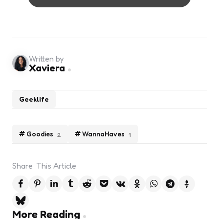
Written by
Xaviera
Geeklife
Goodies
WannaHaves
2
1
Share
This Article
Post
More Reading