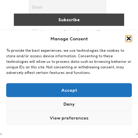
I accept the privacy policy
Manage Consent
To provide the best experiences, we use technologies like cookies to
store and/or access device information. Consenting to these
technologies will allow us to process data such as browsing behavior or
unique IDs on this site. Not consenting or withdrawing consent, may
adversely affect certain features and functions.
Geeklife
Borstensjaal
Accept
2
Comments
1 Min
Read
Oké, dit is echt bah. Zorg er dus voor dat je al
Deny
hebt gegeten (of op dieet bent). De borstensjaal
is op de een of andere manier niet om aan te
View preferences
zien. Check maar.
Posted
Xaviera
16 years ago
by