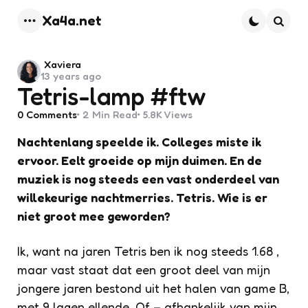
Xa4a.net
Menu
Searc
Posted
Xaviera
13 years ago
by
Tetris-lamp #ftw
0
Comments
2 Min
Read
5.8K
Views
Nachtenlang speelde ik. Colleges miste ik
ervoor. Eelt groeide op mijn duimen. En de
muziek is nog steeds een vast onderdeel van
willekeurige nachtmerries. Tetris. Wie is er
niet groot mee geworden?
Ik, want na jaren Tetris ben ik nog steeds 1.68 ,
maar vast staat dat een groot deel van mijn
jongere jaren bestond uit het halen van game B,
met 9 lagen ellende. Of – afhankelijk van mijn