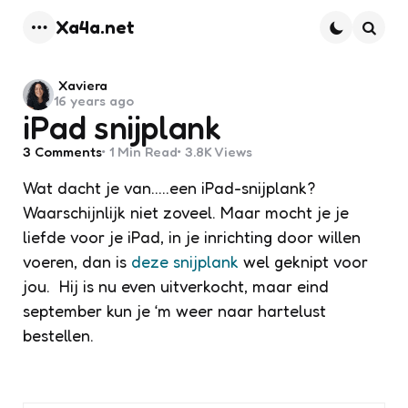
Xa4a.net
Menu
Searc
Posted
Xaviera
16 years ago
by
iPad snijplank
3
Comments
1 Min
Read
3.8K
Views
Wat dacht je van…..een iPad-snijplank?
Waarschijnlijk niet zoveel. Maar mocht je je
liefde voor je iPad, in je inrichting door willen
voeren, dan is
deze snijplank
wel geknipt voor
jou. Hij is nu even uitverkocht, maar eind
september kun je ‘m weer naar hartelust
bestellen.