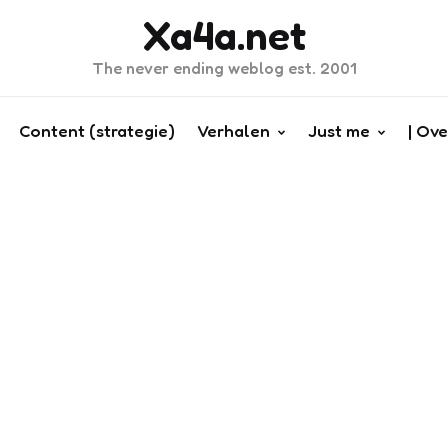
Xa4a.net
The never ending weblog est. 2001
Content (strategie)
Verhalen
Just me
| Ove