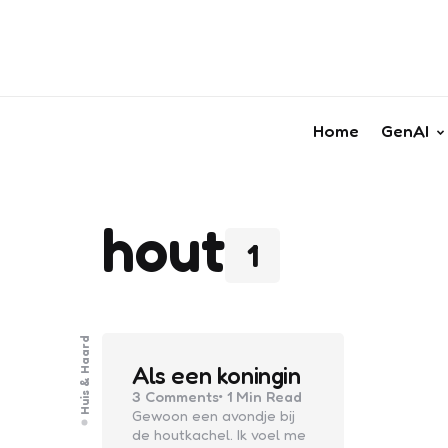
Home
GenAI
hout
1
Huis & Haard
Als een koningin
3
Comments
1 Min
Read
Gewoon een avondje bij
de houtkachel. Ik voel me