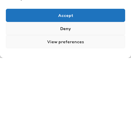
Huis & Haard
Accept
Deny
View preferences
Een beetje magie
4
Comments
2 Min
Read