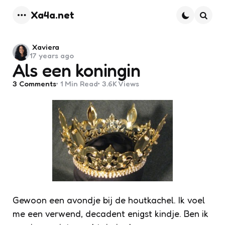
Xa4a.net
Menu
Searc
Posted
Xaviera
17 years ago
by
Als een koningin
3
Comments
1 Min
Read
3.6K
Views
Gewoon een avondje bij de houtkachel. Ik voel
me een verwend, decadent enigst kindje. Ben ik