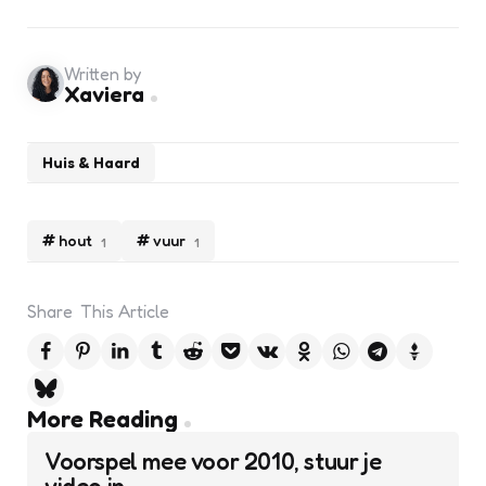
Written by
Xaviera
Huis & Haard
hout
vuur
1
1
Share
This Article
Post
More Reading
navigation
Voorspel mee voor 2010, stuur je