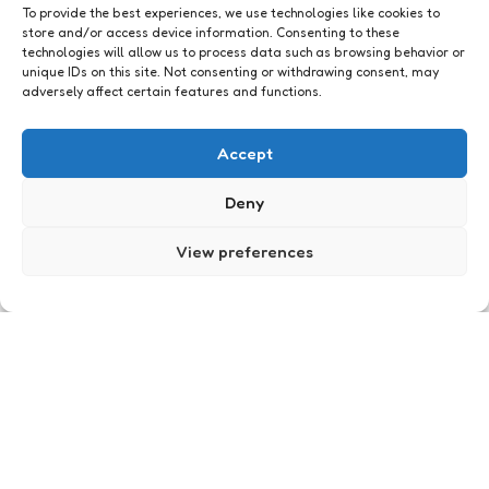
To provide the best experiences, we use technologies like cookies to
store and/or access device information. Consenting to these
technologies will allow us to process data such as browsing behavior or
unique IDs on this site. Not consenting or withdrawing consent, may
adversely affect certain features and functions.
Geeklife
Wil je meepraten over The
Accept
Social Network?
Deny
3
Comments
1 Min
Read
Wat ik van de film The Social Network vind heb ik
al eens hier laten weten. Voor wie aan de nieuwe
View preferences
film van de keizer liever geen geld uitgeeft heb ik
via Gizmodo een erg leuke samenvatting
gevonden.
Posted
Xaviera
16 years ago
by
Geeklife
Koptelefoon ontwardingetjes
2
Comments
1 Min
Read