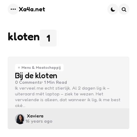
Xa4a.net
Menu
Searc
kloten
1
Mens & Maatschappij
Bij de kloten
0
Comments
1 Min
Read
Ik verveel me echt stierlijk. Al 2 dagen lig ik –
uiteraard mét laptop – ziek te wezen. Het
vervelende is alleen, dat wanneer ik lig, ik me best
oké…
Posted
Xaviera
16 years ago
by