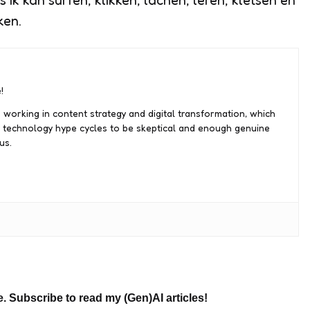
 ik kan surfen, klikken, lachen, leren, kletsen en
ken.
!
 working in content strategy and digital transformation, which
 technology hype cycles to be skeptical and enough genuine
us.
e. Subscribe to read my (Gen)AI articles!