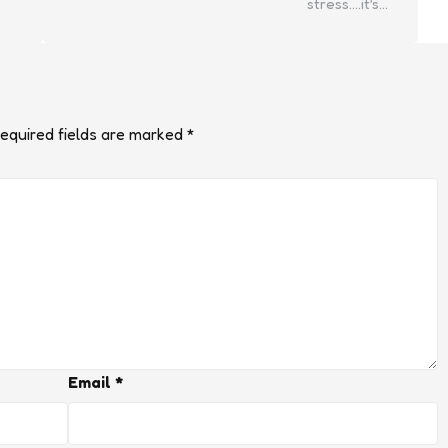
stress….it’s…
equired fields are marked
*
Email
*