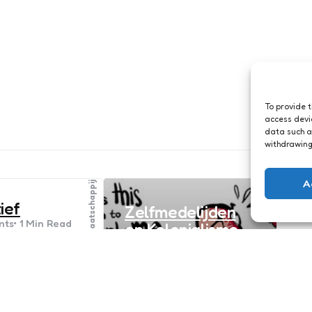
To provide 
access devi
data such a
withdrawing
A
Mens & Maatschappij
ief
Zelfmedelijden
ts
1 Min
Read
en Kolonialisme
ijnen kunnen
95
Comments
2 Min
Read
n….Indrukwekkend.
Er is daadwerkelijk niks
’t stress….it’s
vervelender dan het
’ve spent over 25
misplaatste
king in content
zelfmedelijden van de
nd digital
blanke medemens. De