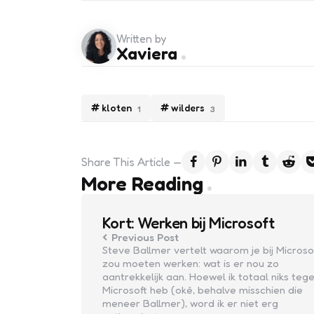
Written by
Xaviera
kloten
wilders
1
3
Share
This Article
Post
More Reading
navigation
Kort: Werken bij Microsoft
Previous Post
Steve Ballmer vertelt waarom je bij Microso
zou moeten werken: wat is er nou zo
aantrekkelijk aan. Hoewel ik totaal niks teg
Microsoft heb (oké, behalve misschien die
meneer Ballmer), word ik er niet erg