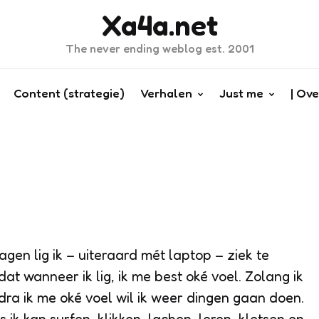
Xa4a.net
The never ending weblog est. 2001
Content (strategie)
Verhalen
Just me
| Ove
dagen lig ik – uiteraard mét laptop – ziek te
at wanneer ik lig, ik me best oké voel. Zolang ik
odra ik me oké voel wil ik weer dingen gaan doen.