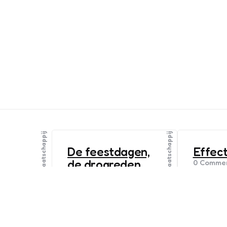
Mens & Maatschappij
Mens & Maatschappij
De feestdagen,
Effect
de drogreden,
0
Commen
Wat medic
een poster
betekene
13
Comments
1 Min
Read
XavieraDon
Soms heb je opeens zin
just me! I
om iets te maken. Nou ja:
years wor
soms heb ik opeens zin om
strategy a
iets te maken. Zo vloog de