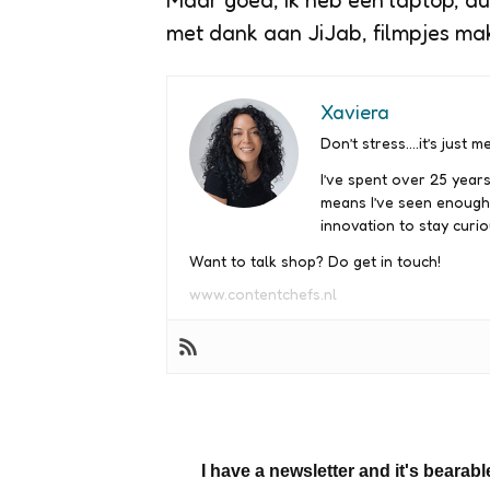
Maar goed, ik heb een laptop, dus
met dank aan JiJab, filmpjes ma
Xaviera
Don’t stress….it’s just me
I’ve spent over 25 years
means I’ve seen enough
innovation to stay curio
Want to talk shop? Do get in touch!
www.contentchefs.nl
I have a newsletter and it's bearabl