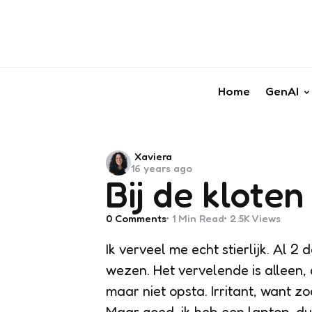
Home
GenAI
Posted
Xaviera
16 years ago
by
Bij de kloten
0
Comments
1 Min
Read
2.5K
Views
Ik verveel me echt stierlijk. Al 2 
wezen. Het vervelende is alleen, d
maar niet opsta. Irritant, want z