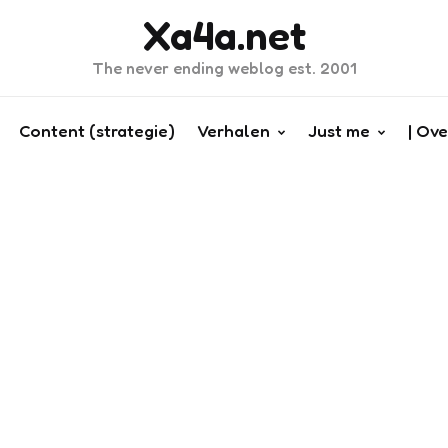
Xa4a.net
The never ending weblog est. 2001
Content (strategie)
Verhalen
Just me
| Ove