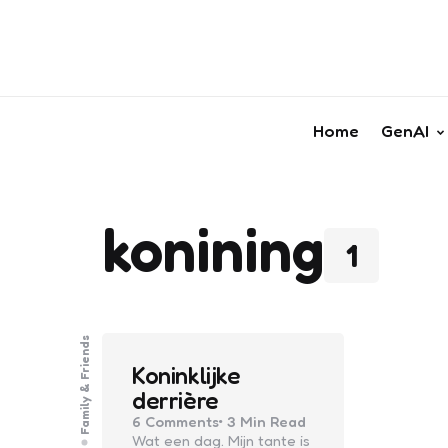
Home
GenAI
konining
1
Family & Friends
Koninklijke
derrière
6
Comments
3 Min
Read
Wat een dag. Mijn tante is