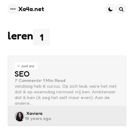
Xa4a.net
Menu
Searc
leren
1
Just me
SEO
7
Comments
1 Min
Read
vandaag heb ik cursus. Op zich leuk, ware het niet
dat ik op woensdag normaal vrij ben. Ambtenaar
dat ik ben (ik zeg het zelf maar even). Aan de
andere…
Posted
Xaviera
18 years ago
by