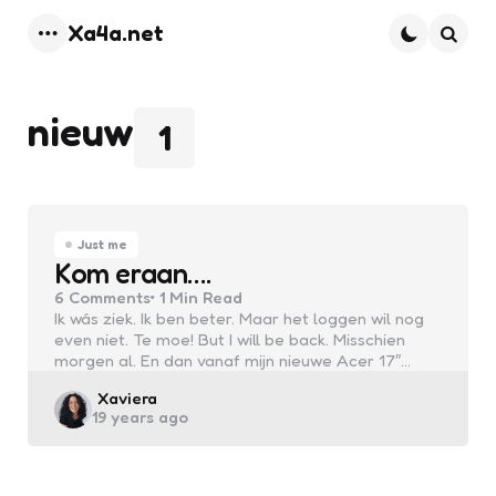
Xa4a.net
Menu
Searc
nieuw
1
Just me
Kom eraan….
6
Comments
1 Min
Read
Ik wás ziek. Ik ben beter. Maar het loggen wil nog
even niet. Te moe! But I will be back. Misschien
morgen al. En dan vanaf mijn nieuwe Acer 17″…
Posted
Xaviera
19 years ago
by