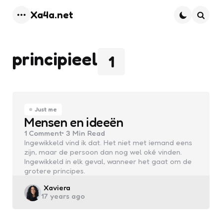
Xa4a.net
Menu
Searc
principieel
1
Just me
Mensen en ideeën
1
Comment
3 Min
Read
Ingewikkeld vind ik dat. Het niet met iemand eens
zijn, maar de persoon dan nog wel oké vinden.
Ingewikkeld in elk geval, wanneer het gaat om de
grotere principes.
Posted
Xaviera
17 years ago
by