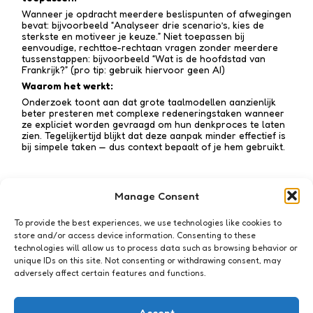
Wanneer je opdracht meerdere beslispunten of afwegingen
bevat: bijvoorbeeld “Analyseer drie scenario’s, kies de
sterkste en motiveer je keuze.” Niet toepassen bij
eenvoudige, rechttoe-recht­aan vragen zonder meerdere
tussen­stappen: bijvoorbeeld “Wat is de hoofdstad van
Frankrijk?” (pro tip: gebruik hiervoor geen AI)
Waarom het werkt:
Onderzoek toont aan dat grote taalmodellen aanzienlijk
beter presteren met complexe redenerings­taken wanneer
ze expliciet worden gevraagd om hun denkproces te laten
zien. Tegelijkertijd blijkt dat deze aanpak minder effectief is
bij simpele taken — dus context bepaalt of je hem gebruikt.
Manage Consent
Subscribe to my newsletter!
To provide the best experiences, we use technologies like cookies to
store and/or access device information. Consenting to these
technologies will allow us to process data such as browsing behavior or
unique IDs on this site. Not consenting or withdrawing consent, may
adversely affect certain features and functions.
I accept the privacy policy
Accept