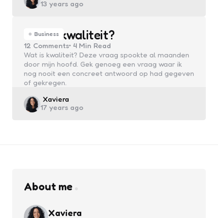
13 years ago
by
Wat is kwaliteit?
Business
12
Comments
4 Min
Read
Wat is kwaliteit? Deze vraag spookte al maanden
door mijn hoofd. Gek genoeg een vraag waar ik
nog nooit een concreet antwoord op had gegeven
of gekregen.
Posted
Xaviera
17 years ago
by
About me
Xaviera