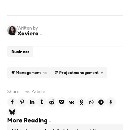
Written by
Xaviera
Business
Management
Projectmanagement
14
2
Share
This Article
Post
More Reading
navigation