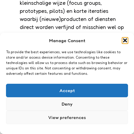
kleinschalige wijze (focus groups,
prototypes, pilots) en korte iteraties
waarbij (nieuwe)producten of diensten
direct worden verfijnd of misschien wel op
iets heel anders uitkomen dan in eerste
Manage Consent
instantie bedacht.
To provide the best experiences, we use technologies like cookies to
Klantbehoeften veranderen nogal eens
store and/or access device information. Consenting to these
technologies will allow us to process data such as browsing behavior or
door bijv. nieuwe technologische
unique IDs on this site. Not consenting or withdrawing consent, may
mogelijkheden, concurrerende
adversely affect certain features and functions.
ontwikkelingen of de kredietcrisis en wil je
met je product of dienst aantrekkelijk
Accept
blijven zul je de betrokkenheid echt
Deny
moeten creÃ«ren en kom je er denk ik niet
mee weg dat Q in het midden ligt…. of je
View preferences
moet met minder winst ook genoegen
nemen.