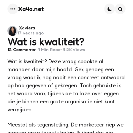
Xa4a.net
Menu
Searc
Posted
Xaviera
17 years ago
by
Wat is kwaliteit?
12
Comments
4 Min
Read
9.2K
Views
Wat is kwaliteit? Deze vraag spookte al
maanden door mijn hoofd. Gek genoeg een
vraag waar ik nog nooit een concreet antwoord
op had gegeven of gekregen. Toch gebruikte ik
het woord vaak tijdens de talloze overleggen
die je binnen een grote organisatie niet kunt
vermijden.
Meestal als tegenstelling. De marketeer riep
we
moeten onze targets halen
. Ik vond dat we