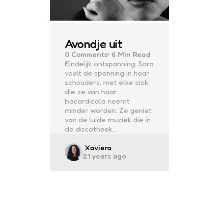
Avondje uit
0
Comments
6 Min
Read
Eindelijk ontspanning. Sara
voelt de spanning in haar
schouders, met elke slok
die ze van haar
bacardicola neemt
minder worden. Ze geniet
van de luide muziek die in
de discotheek…
Posted
Xaviera
21 years ago
by