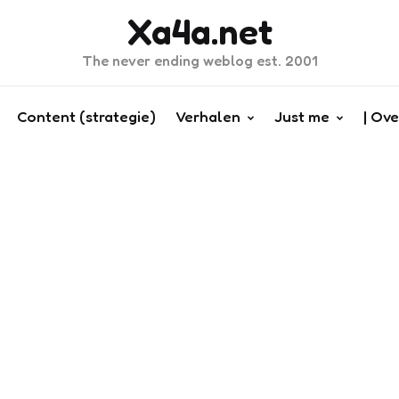
Xa4a.net
The never ending weblog est. 2001
Content (strategie)
Verhalen
Just me
| Ove