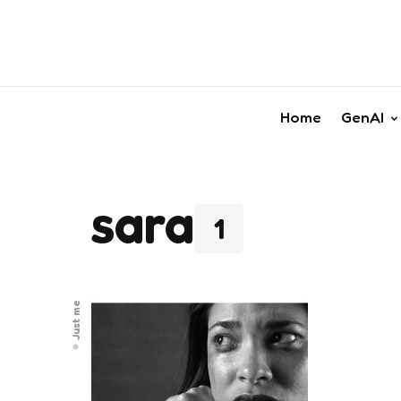
Home
GenAI
sara
1
Just me