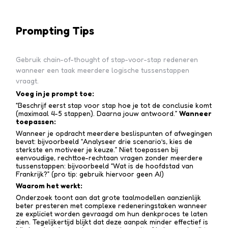
Prompting Tips
Gebruik chain-of-thought of stap-voor-stap redeneren
wanneer een taak meerdere logische tussenstappen
vraagt.
Voeg in je prompt toe:
“Beschrijf eerst stap voor stap hoe je tot de conclusie komt
(maximaal 4-5 stappen). Daarna jouw antwoord.”
Wanneer
toepassen:
Wanneer je opdracht meerdere beslispunten of afwegingen
bevat: bijvoorbeeld “Analyseer drie scenario’s, kies de
sterkste en motiveer je keuze.” Niet toepassen bij
eenvoudige, rechttoe-recht­aan vragen zonder meerdere
tussen­stappen: bijvoorbeeld “Wat is de hoofdstad van
Frankrijk?” (pro tip: gebruik hiervoor geen AI)
Waarom het werkt:
Onderzoek toont aan dat grote taalmodellen aanzienlijk
beter presteren met complexe redenerings­taken wanneer
ze expliciet worden gevraagd om hun denkproces te laten
zien. Tegelijkertijd blijkt dat deze aanpak minder effectief is