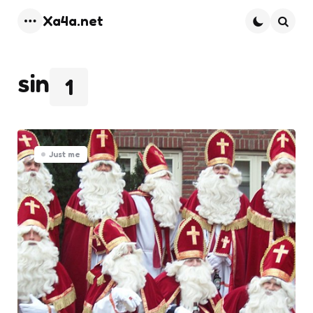
Xa4a.net
Menu
Searc
sin
1
Just me