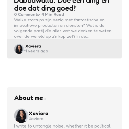
Dabbawalla: ‘Doe één ding en
doe dat ding goed!’
0
Comments
4 Min
Read
Welke startups zijn bezig met fantastische en
innovatieve producten en diensten? Wat is de
volgende partij die alles wat we denken te weten
over de wereld op z’n kop zet? In de…
Posted
Xaviera
11 years ago
by
About me
Xaviera
Xaviera
I write to untangle noise, whether it be political,