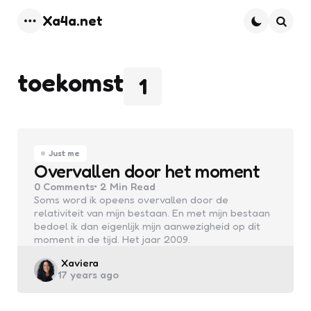
Xa4a.net
Menu
Searc
toekomst
1
Just me
Overvallen door het moment
0
Comments
2 Min
Read
Soms word ik opeens overvallen door de
relativiteit van mijn bestaan. En met mijn bestaan
bedoel ik dan eigenlijk mijn aanwezigheid op dit
moment in de tijd. Het jaar 2009.
Posted
Xaviera
17 years ago
by