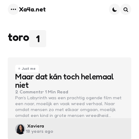
Xa4a.net
Menu
Searc
toro
1
Just me
Maar dat kán toch helemaal
niet
2
Comments
1 Min
Read
Pan’s Labyrinth was een prachtig ogende film met
een naar, moeilijk en vaak wreed verhaal. Naar
omdat mensen zo met elkaar omgaan, moeilijk
omdat een kind in grote mensen wreedheid…
Posted
Xaviera
18 years ago
by