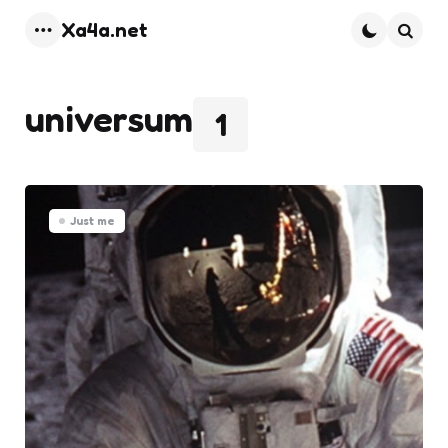
Xa4a.net
Menu
Searc
universum
1
Just me