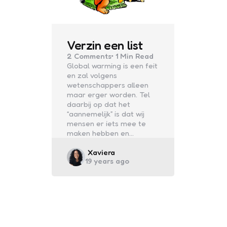
Verzin een list
2
Comments
1 Min
Read
Global warming is een feit
en zal volgens
wetenschappers alleen
maar erger worden. Tel
daarbij op dat het
“aannemelijk” is dat wij
mensen er iets mee te
maken hebben en…
Posted
Xaviera
19 years ago
by