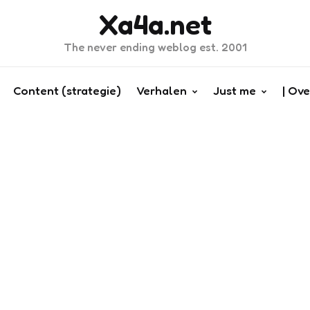
Xa4a.net
The never ending weblog est. 2001
Content (strategie)
Verhalen
Just me
| Ove