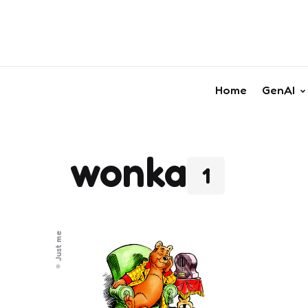
Home
GenAI
wonka
1
Just me