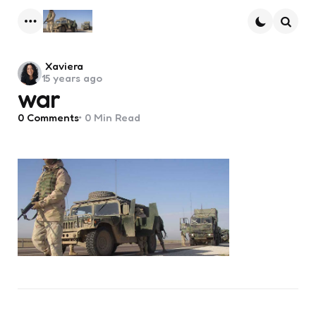
Menu
Searc
Posted
Xaviera
15 years ago
by
war
0
Comments
0 Min
Read