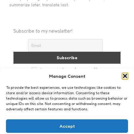
summarize later, translate last.
Subscribe to my newsletter!
I accept the privacy policy
Manage Consent
To provide the best experiences, we use technologies like cookies to
store and/or access device information. Consenting to these
technologies will allow us to process data such as browsing behavior or
unique IDs on this site. Not consenting or withdrawing consent, may
adversely affect certain features and functions.
Webkennis
Philips zoekt een gadgetfreak
Accept
1
Comment
1 Min
Read