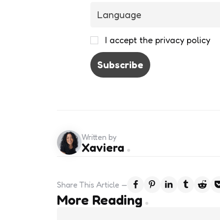
I accept the privacy policy
Written by
Xaviera
Share
This Article
Post
More Reading
navigation