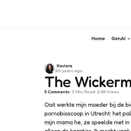
Home
GenAI
Posted
Xaviera
20 years ago
by
The Wicker
5
Comments
3 Min
Read
2.8K
Views
Ooit werkte mijn moeder bij de bi
pornobioscoop in Utrecht: het pa
mijn mama he, ze speelde niet in