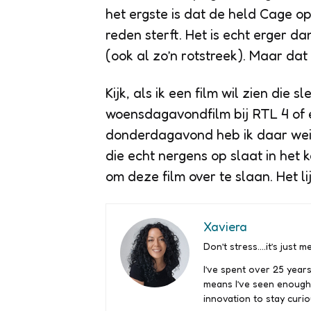
het ergste is dat de held Cage o
reden sterft. Het is echt erger 
(ook al zo’n rotstreek). Maar da
Kijk, als ik een film wil zien die 
woensdagavondfilm bij RTL 4 of 
donderdagavond heb ik daar weini
die echt nergens op slaat in het k
om deze film over te slaan. Het li
Xaviera
Don’t stress….it’s just me
I’ve spent over 25 years
means I’ve seen enough
innovation to stay curio