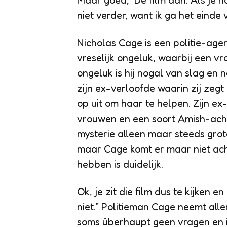
Maar goed, De film dan. Als je n
niet verder, want ik ga het einde
Nicholas Cage is een politie-agen
vreselijk ongeluk, waarbij een v
ongeluk is hij nogal van slag en ne
zijn ex-verloofde waarin zij zegt
op uit om haar te helpen. Zijn e
vrouwen en een soort Amish-acht
mysterie alleen maar steeds grot
maar Cage komt er maar niet acht
hebben is duidelijk.
Ok, je zit die film dus te kijken
niet.” Politieman Cage neemt aller
soms überhaupt geen vragen en i