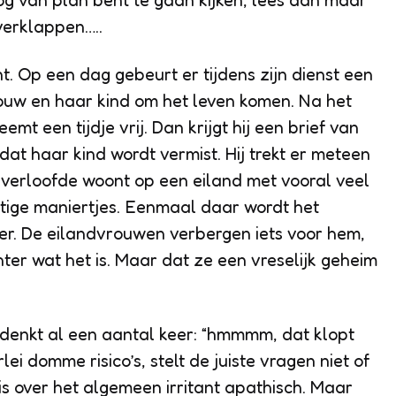
og van plan bent te gaan kijken, lees dan maar
 verklappen…..
t. Op een dag gebeurt er tijdens zijn dienst een
rouw en haar kind om het leven komen. Na het
emt een tijdje vrij. Dan krijgt hij een brief van
 dat haar kind wordt vermist. Hij trekt er meteen
x-verloofde woont op een eiland met vooral veel
ige maniertjes. Eenmaal daar wordt het
er. De eilandvrouwen verbergen iets voor hem,
er wat het is. Maar dat ze een vreselijk geheim
 en denkt al een aantal keer: “hmmmm, dat klopt
lei domme risico’s, stelt de juiste vragen niet of
s over het algemeen irritant apathisch. Maar