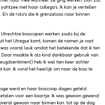
ak met haar mee wanneer ze ging werken. Dan zat
 yahtzee met haar collega’s. Ik kan je vertellen
. En de rolo’s die ik grenzeloos naar binnen
 Utrechtse bioscopen werken zoals bij de
 uit het Utregse komt, komen de namen je vast
 was vooral leuk omdat het betekende dat ik ten
on. Daar maakte ik als kind dankbaar gebruik van.
jeugdsentiment) heb ik wel tien keer achter
 kon. Ik vond het heerlijk om naar de bios te
goge werd en haar bioscoop dagen geteld
betalen voor een kaartje. Ik was gewoon gewend
overal gewoon naar binnen kon. tot op de dag