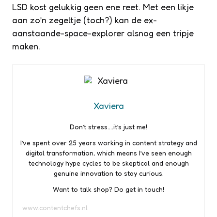
LSD kost gelukkig geen ene reet. Met een likje
aan zo’n zegeltje (toch?) kan de ex-
aanstaande-space-explorer alsnog een tripje
maken.
Xaviera
Don’t stress….it’s just me!
I’ve spent over 25 years working in content strategy and
digital transformation, which means I’ve seen enough
technology hype cycles to be skeptical and enough
genuine innovation to stay curious.
Want to talk shop? Do get in touch!
www.contentchefs.nl