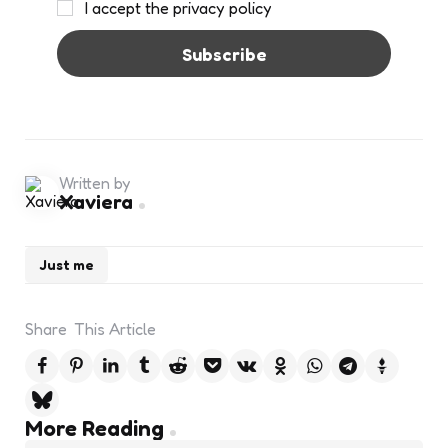
I accept the privacy policy
Written by
Xaviera
Just me
Share
This Article
Post
More Reading