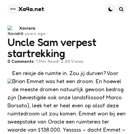
Xa4a.net
Menu
Searc
Posted
Xaviera
20 years ago
by
Uncle Sam verpest
startrekking
0
Comments
1 Min
Read
2.2K
Views
Een reisje de ruimte in. Zou jij durven? Voor
Brian Emmet was het een droom. En hoewel
de meeste dromen natuurlijk gewoon bedrog
zijn (bevestigde ook onze landsfilosoof Marco
Borsato), leek het er heel even op alsof deze
ruimtedroom uit zou komen. Emmet won bij een
sweepstake van Oracle een ruimtereis ter
waarde van $138.000. Yesssss – dacht Emmet –