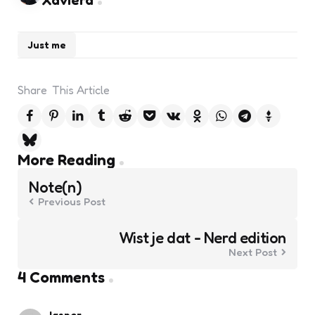
Xaviera
Just me
Share
This Article
Post
More Reading
navigation
Note(n)
Previous Post
Wist je dat - Nerd edition
Next Post
4 Comments