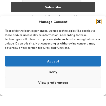
I accept the privacy policy
Manage Consent
To provide the best experiences, we use technologies like cookies to
store and/or access device information. Consenting to these
technologies will allow us to process data such as browsing behavior or
unique IDs on this site. Not consenting or withdrawing consent, may
adversely affect certain features and functions.
Just me
The Hybrid song
Accept
0
Comments
1 Min
Read
[kml_flashembed
Deny
movie=”http://www.youtube.com/v/E6nYJwsNjC0″
width=”400″ height=”325″/] Voor iedereen die nu
View preferences
denkt dat Southpark opeens politiek correct is
geworden…Think again!
Ik verwijs u door naar
de gehele aflevering: Smug alert. Waarin door…
Posted
Xaviera
20 years ago
by