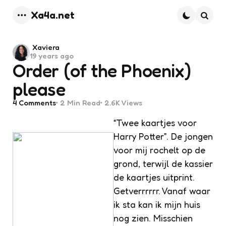
Xa4a.net
Menu
Searc
Posted
Xaviera
19 years ago
by
Order (of the Phoenix)
please
4
Comments
2 Min
Read
2.6K
Views
“Twee kaartjes voor
Harry Potter”. De jongen
voor mij rochelt op de
grond, terwijl de kassier
de kaartjes uitprint.
Getverrrrrr. Vanaf waar
ik sta kan ik mijn huis
nog zien. Misschien