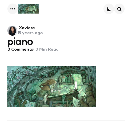
Menu
Searc
Posted
Xaviera
15 years ago
by
piano
0
Comments
0 Min
Read