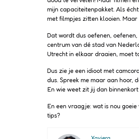
dood te vervelen! Maar filmen en 
mijn capaciteitenpakket. Als écht
met filmpjes zitten klooien. Maar 
Dat wordt dus oefenen, oefenen, 
centrum van dé stad van Nederla
Utrecht in elkaar draaien, moet toc
Dus zie je een idioot met camcor
dus. Spreek me maar aan hoor, da
En wie weet zit jij dan binnenkort
En een vraagje: wat is nou goeie
tips?
Xaviera