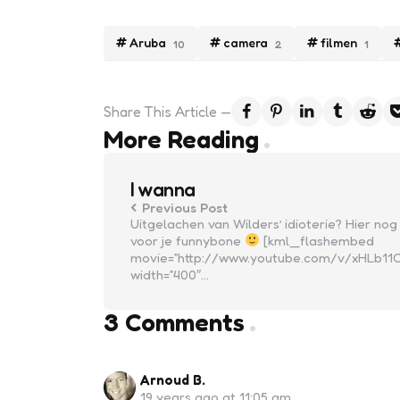
Aruba
camera
filmen
10
2
1
Share
This Article
Post
More Reading
navigation
I wanna
Previous Post
Uitgelachen van Wilders’ idioterie? Hier nog
voor je funnybone
[kml_flashembed
movie=”http://www.youtube.com/v/xHLb11C
width=”400″…
3 Comments
Arnoud B.
19 years ago at 11:05 am