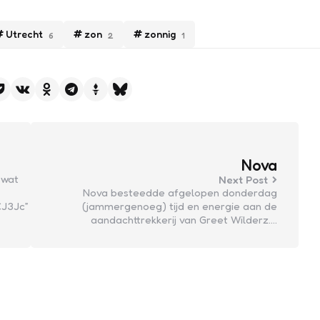
Utrecht
zon
zonnig
6
2
1
Nova
 wat
Next Post
Nova besteedde afgelopen donderdag
J3Jc”
(jammergenoeg) tijd en energie aan de
aandachttrekkerij van Greet Wilderz.…