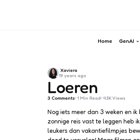
Home
GenAI
Posted
Xaviera
19 years ago
by
Loeren
3
Comments
1 Min
Read
4.5K
Views
Nog iets meer dan 3 weken en ik
zonnige reis vast te leggen heb i
leukers dan vakantiefilmpjes bew