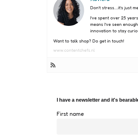
Don’t stress….it’s just me
I’ve spent over 25 years
means I’ve seen enough
innovation to stay curio
Want to talk shop? Do get in touch!
www.contentchefs.nl
I have a newsletter and it's bearabl
First name