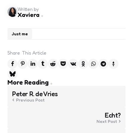
Written by
Xaviera
Just me
Share
This Article
Post
More Reading
navigation
Peter R. de Vries
Previous Post
Echt?
Next Post