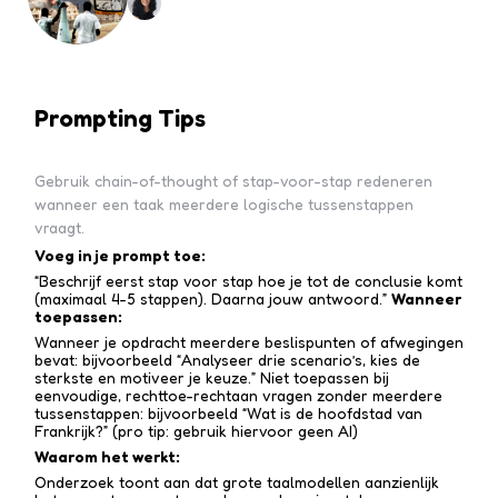
Prompting Tips
Gebruik chain-of-thought of stap-voor-stap redeneren
wanneer een taak meerdere logische tussenstappen
vraagt.
Voeg in je prompt toe:
“Beschrijf eerst stap voor stap hoe je tot de conclusie komt
(maximaal 4-5 stappen). Daarna jouw antwoord.”
Wanneer
toepassen:
Wanneer je opdracht meerdere beslispunten of afwegingen
bevat: bijvoorbeeld “Analyseer drie scenario’s, kies de
sterkste en motiveer je keuze.” Niet toepassen bij
eenvoudige, rechttoe-recht­aan vragen zonder meerdere
tussen­stappen: bijvoorbeeld “Wat is de hoofdstad van
Frankrijk?” (pro tip: gebruik hiervoor geen AI)
Waarom het werkt:
Onderzoek toont aan dat grote taalmodellen aanzienlijk