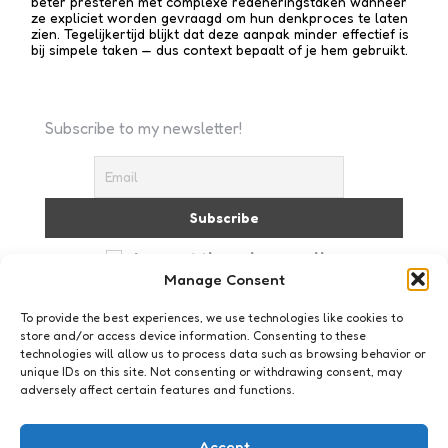
beter presteren met complexe redenerings­taken wanneer
ze expliciet worden gevraagd om hun denkproces te laten
zien. Tegelijkertijd blijkt dat deze aanpak minder effectief is
bij simpele taken — dus context bepaalt of je hem gebruikt.
Subscribe to my newsletter!
I accept the privacy policy
Manage Consent
To provide the best experiences, we use technologies like cookies to
store and/or access device information. Consenting to these
technologies will allow us to process data such as browsing behavior or
unique IDs on this site. Not consenting or withdrawing consent, may
adversely affect certain features and functions.
Just me
Deel 4 – Bootje varen
Accept