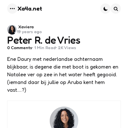
Xa4a.net
Menu
Searc
Posted
Xaviera
19 years ago
by
Peter R. de Vries
0
Comments
1 Min
Read
2K
Views
Ene Daury met nederlandse achternaam
blijkbaar, is degene die met boot is gekomen en
Natalee ver op zee in het water heeft gegooid.
(iemand daar bij jullie op Aruba kent hem
vast….?)