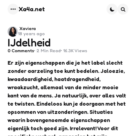
Xa4a.net
Menu
Searc
Posted
Xaviera
18 years ago
by
IJdelheid
0
Comments
2 Min
Read
16.3K
Views
Er zijn eigenschappen die je het label slecht
zonder aarzeling toe kunt bedelen. Jaloezie,
kwaadaardigheid, haatdragendheid,
wraakzucht, allemaal van de minder mooie
kant van de mens. Ja natuurlijk, over alles valt
te twisten. Eindeloos kun je doorgaan met het
opsommen van uitzonderingen. Situaties
waarin bovengenoemde eigenschappen
eigenlijk toch goed zijn. Irrelevant! Voor dit