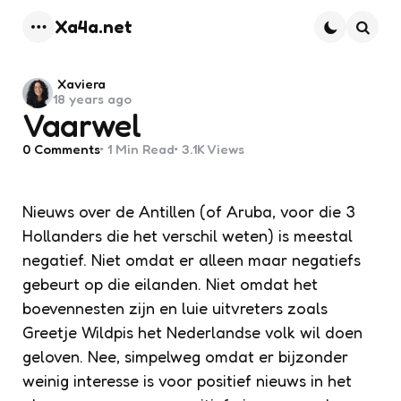
Xa4a.net
Menu
Searc
Posted
Xaviera
18 years ago
by
Vaarwel
0
Comments
1 Min
Read
3.1K
Views
Nieuws over de Antillen (of Aruba, voor die 3
Hollanders die het verschil weten) is meestal
negatief. Niet omdat er alleen maar negatiefs
gebeurt op die eilanden. Niet omdat het
boevennesten zijn en luie uitvreters zoals
Greetje Wildpis het Nederlandse volk wil doen
geloven. Nee, simpelweg omdat er bijzonder
weinig interesse is voor positief nieuws in het