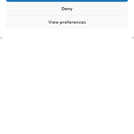
Deny
View preferences
Reality beats insanity
1
Comment
2 Min
Read
Toen ik beloofde om keihard aan het sporten te
slaan zag ik mezelf in mijn fantasie KEIhard
zweten. Ik zag mezelf elke ochtend een uur
eerder opstaan, alleen om te…