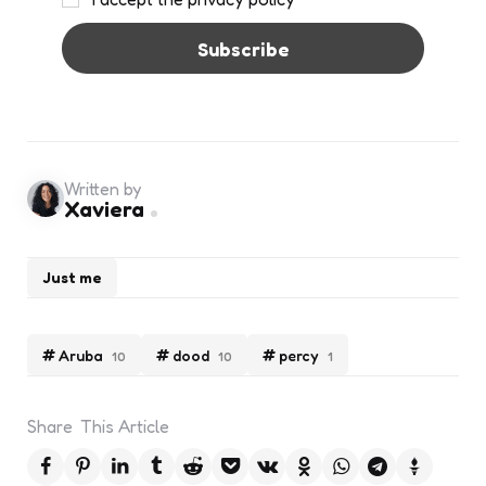
Written by
Xaviera
Just me
Aruba
dood
percy
10
10
1
Share
This Article