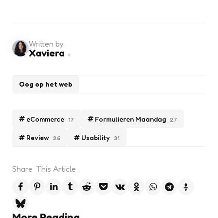
Written by
Xaviera
Oog op het web
eCommerce
Formulieren Maandag
17
27
Review
Usability
26
31
Share
This Article
More Reading