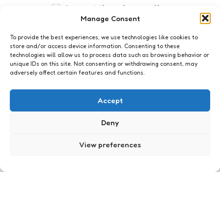
I accept the privacy policy
Manage Consent
To provide the best experiences, we use technologies like cookies to
store and/or access device information. Consenting to these
technologies will allow us to process data such as browsing behavior or
unique IDs on this site. Not consenting or withdrawing consent, may
adversely affect certain features and functions.
Geeklife
Biersweater
Accept
0
Comments
1 Min
Read
Bier…ziet eruit als plas, smaakt naar plas (denk ik)
Deny
en je gáát ervan plassen. Nou ja, vind ik dan he.
Maar ik ben de kwaaiste niet en heb toch een…
View preferences
Posted
Xaviera
15 years ago
by
Oog op het web
Vandaag kreeg ik een brief
5
Comments
2 Min
Read