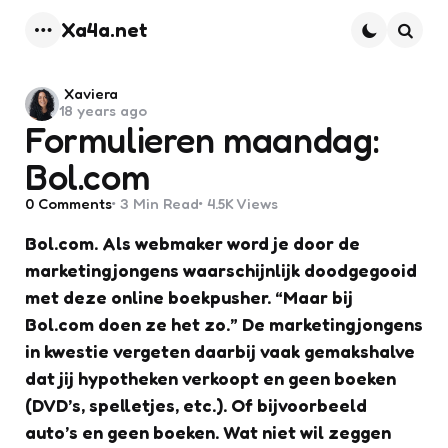
Xa4a.net
Menu
Searc
Posted
Xaviera
18 years ago
by
Formulieren maandag:
Bol.com
0
Comments
3 Min
Read
4.5K
Views
Bol.com. Als webmaker word je door de
marketingjongens waarschijnlijk doodgegooid
met deze online boekpusher. “Maar bij
Bol.com doen ze het zo.” De marketingjongens
in kwestie vergeten daarbij vaak gemakshalve
dat jij hypotheken verkoopt en geen boeken
(DVD’s, spelletjes, etc.). Of bijvoorbeeld
auto’s en geen boeken. Wat niet wil zeggen