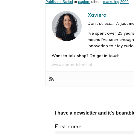
Publish at Scribd
or
explore
others:
marketing
2009
Xaviera
Don’t stress….it’s just me
I’ve spent over 25 years
means I’ve seen enough
innovation to stay curio
Want to talk shop? Do get in touch!
www.contentchefs.nl
I have a newsletter and it's bearabl
First name