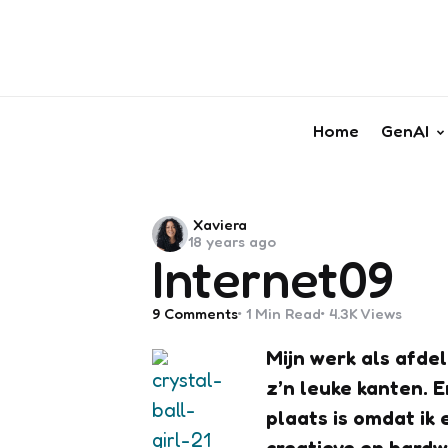
Home
GenAI
Posted
Xaviera
18 years ago
by
Internet09
9
Comments
1 Min
Read
4.3K
Views
Mijn werk als afde
z’n leuke kanten. E
plaats is omdat ik