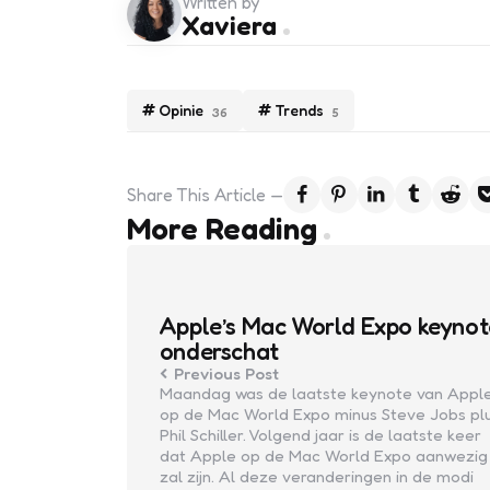
Written by
Xaviera
Opinie
Trends
36
5
Share
This Article
Post
More Reading
navigation
Apple’s Mac World Expo keynot
onderschat
Previous Post
Maandag was de laatste keynote van Appl
op de Mac World Expo minus Steve Jobs pl
Phil Schiller. Volgend jaar is de laatste keer
dat Apple op de Mac World Expo aanwezig
zal zijn. Al deze veranderingen in de modi