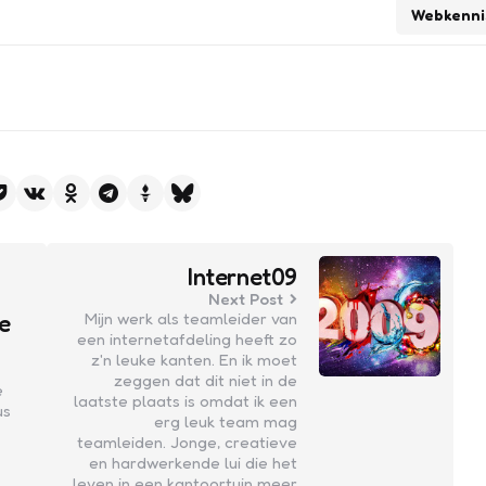
Webkenni
Internet09
Next Post
Mijn werk als teamleider van
e
een internetafdeling heeft zo
z'n leuke kanten. En ik moet
zeggen dat dit niet in de
e
laatste plaats is omdat ik een
us
erg leuk team mag
teamleiden. Jonge, creatieve
en hardwerkende lui die het
leven in een kantoortuin meer