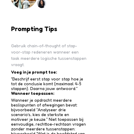
Prompting Tips
Gebruik chain-of-thought of stap-
voor-stap redeneren wanneer een
taak meerdere logische tussenstappen
vraagt.
Voeg in je prompt toe:
“Beschrijf eerst stap voor stap hoe je
tot de conclusie komt (maximaal 4-5
stappen). Daarna jouw antwoord.”
Wanneer toepassen:
Wanneer je opdracht meerdere
beslispunten of afwegingen bevat:
bijvoorbeeld “Analyseer drie
scenario’s, kies de sterkste en
motiveer je keuze.” Niet toepassen bij
eenvoudige, rechttoe-recht­aan vragen
zonder meerdere tussen­stappen:
bijvoorbeeld “Wat is de hoofdstad van