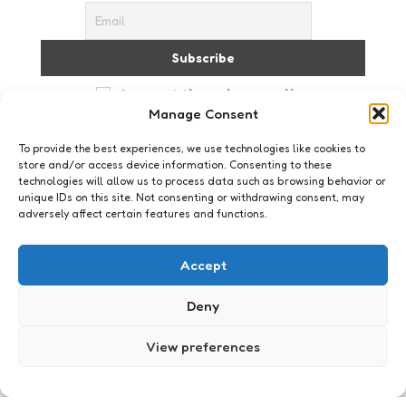
I accept the privacy policy
Manage Consent
To provide the best experiences, we use technologies like cookies to
store and/or access device information. Consenting to these
technologies will allow us to process data such as browsing behavior or
unique IDs on this site. Not consenting or withdrawing consent, may
adversely affect certain features and functions.
Geeklife
Pac-man Koekjes
Accept
1
Comment
1 Min
Read
Ben je een echte keukenprins(es)?
Deny
Posted
Xaviera
15 years ago
View preferences
by
Social Media