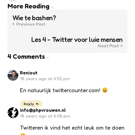
Post
More Reading
navigation
Wie te bashen?
Previous Post
Les 4 - Twitter voor luie mensen
Next Post
4 Comments
Reniout
18 years ago at 4:52 pm
En natuurlijk twittercounter.com!
Reply
info@phpvrouwen.nl
18 years ago at 6:08 pm
Twitteren ik vind het echt leuk om te doen