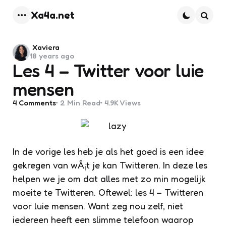
Xa4a.net
Menu
Searc
Posted
Xaviera
18 years ago
by
Les 4 – Twitter voor luie
mensen
4
Comments
2 Min
Read
4.9K
Views
In de vorige les heb je als het goed is een idee
gekregen van wÃ¡t je kan Twitteren. In deze les
helpen we je om dat alles met zo min mogelijk
moeite te Twitteren. Oftewel: les 4 – Twitteren
voor luie mensen. Want zeg nou zelf, niet
iedereen heeft een slimme telefoon waarop