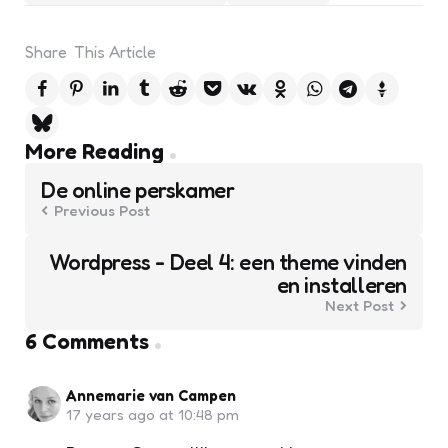
Share
This Article
Post
More Reading
navigation
De online perskamer
Previous Post
Wordpress - Deel 4: een theme vinden
en installeren
Next Post
6 Comments
Annemarie van Campen
17 years ago at 10:48 pm