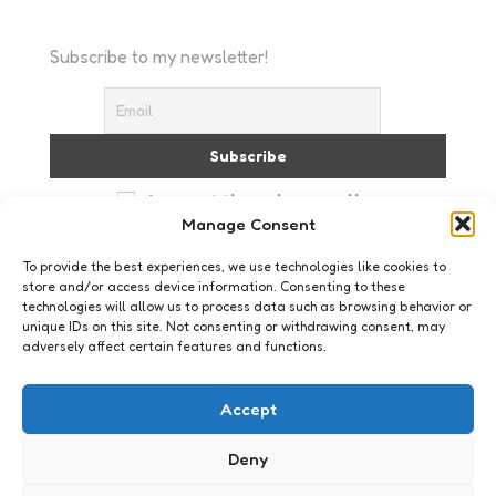
Subscribe to my newsletter!
I accept the privacy policy
Manage Consent
To provide the best experiences, we use technologies like cookies to
store and/or access device information. Consenting to these
technologies will allow us to process data such as browsing behavior or
unique IDs on this site. Not consenting or withdrawing consent, may
adversely affect certain features and functions.
Geeklife
5 freaky films die je dit jaar
Accept
kunt zien
Deny
1
Comment
1 Min
Read
Mijn favoriete filmgenre is horror. Ik geef toe dat