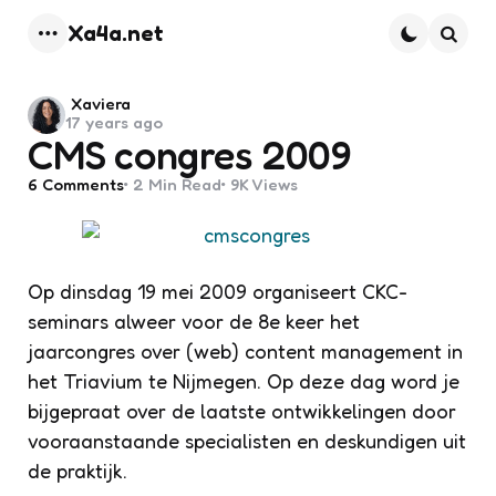
Xa4a.net
Menu
Searc
Posted
Xaviera
17 years ago
by
CMS congres 2009
6
Comments
2 Min
Read
9K
Views
Op dinsdag 19 mei 2009 organiseert CKC-
seminars alweer voor de 8e keer het
jaarcongres over (web) content management in
het Triavium te Nijmegen. Op deze dag word je
bijgepraat over de laatste ontwikkelingen door
vooraanstaande specialisten en deskundigen uit
de praktijk.