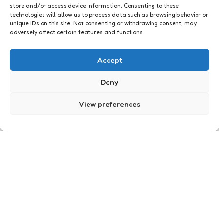
store and/or access device information. Consenting to these
technologies will allow us to process data such as browsing behavior or
unique IDs on this site. Not consenting or withdrawing consent, may
adversely affect certain features and functions.
Just me
Les 3: weet wie je wilt bereiken
Accept
0
Comments
1 Min
Read
In theorie wil iedere contentspecialist de
Deny
doelgroep voor ogen houden. In praktijk komt het
er zelden echt van. Veel sites bedienen graag een
View preferences
breeeeede doelgroep. Het definieren van de
doelgroep…
Posted
Xaviera
18 years ago
by
Just me