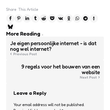
Share
This Article
Post
More Reading
navigation
Je eigen persoonlijke internet - is dat
nog wel internet?
Previous Post
9 regels voor het bouwen van een
website
Next Post
Leave a Reply
Your email address will not be published.