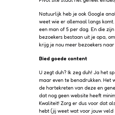
Pivot site staat het geheel eindelij
Natuurlijk heb je ook Google anal
weet wie er allemaal langs komt. 
een man of 5 per dag. En die zij
bezoekers bestaan uit je opa, oma
krijg je nou meer bezoekers naar 
Bied goede content
U zegt duh? Ik zeg duh! Ja het s
maar even te benadrukken. Het w
de hartekreten van deze en gene.
dat nog geen website heeft minima
Kwaliteit! Zorg er dus voor dat al
hebt (jij weet wat voor jouw veld 