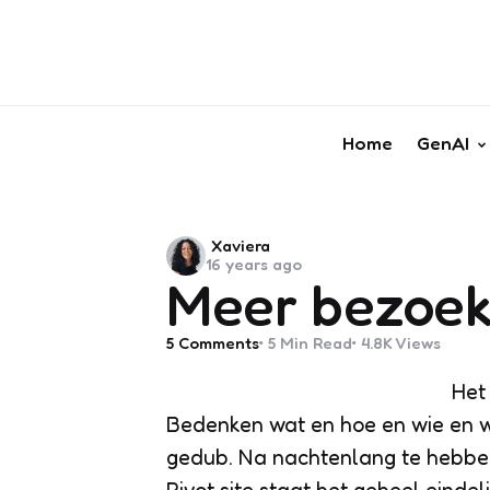
Home
GenAI
Posted
Xaviera
16 years ago
by
Meer bezoeke
5
Comments
5 Min
Read
4.8K
Views
Het
Bedenken wat en hoe en wie en w
gedub. Na nachtenlang te hebbe