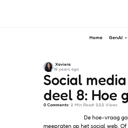
Home
GenAI
Posted
Xaviera
16 years ago
by
Social media
deel 8: Hoe 
0
Comments
2 Min
Read
222
Views
De hoe-vraag gaat
meepraten op het social web. Of he