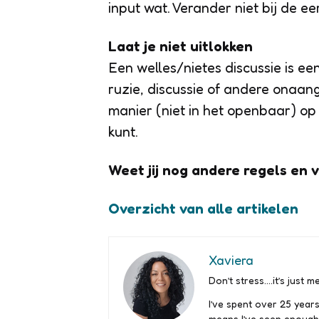
input wat. Verander niet bij de e
Laat je niet uitlokken
Een welles/nietes discussie is een
ruzie, discussie of andere onaa
manier (niet in het openbaar) op 
kunt.
Weet jij nog andere regels en
Overzicht van alle artikelen
Xaviera
Don’t stress….it’s just me
I’ve spent over 25 years
means I’ve seen enough