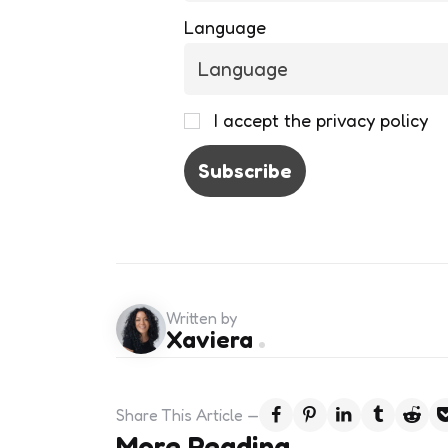
Language
I accept the privacy policy
Written by
Xaviera
Share
This Article
More Reading