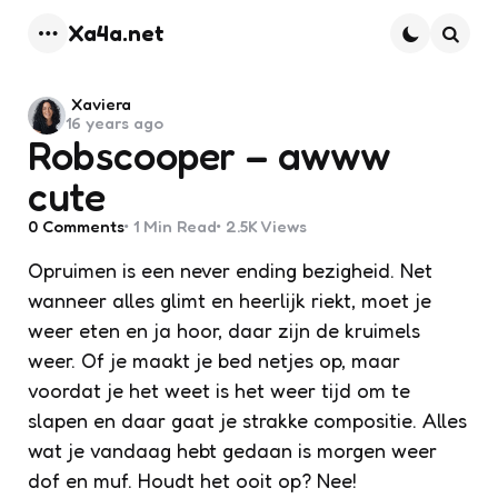
Xa4a.net
Menu
Searc
Posted
Xaviera
16 years ago
by
Robscooper – awww
cute
0
Comments
1 Min
Read
2.5K
Views
Opruimen is een never ending bezigheid. Net
wanneer alles glimt en heerlijk riekt, moet je
weer eten en ja hoor, daar zijn de kruimels
weer. Of je maakt je bed netjes op, maar
voordat je het weet is het weer tijd om te
slapen en daar gaat je strakke compositie. Alles
wat je vandaag hebt gedaan is morgen weer
dof en muf. Houdt het ooit op? Nee!