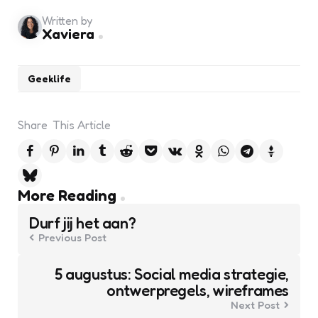
Written by
Xaviera
Geeklife
Share
This Article
Post
More Reading
navigation
Durf jij het aan?
Previous Post
5 augustus: Social media strategie,
ontwerpregels, wireframes
Next Post