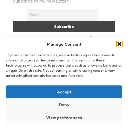
Subscribe to my newsletter!
I accept the privacy policy
Manage Consent
To provide the best experiences, we use technologies like cookies to
store and/or access device information. Consenting to these
technologies will allow us to process data such as browsing behavior or
unique IDs on this site. Not consenting or withdrawing consent, may
adversely affect certain features and functions.
Geeklife
Tetris-lamp #ftw
Accept
0
Comments
2 Min
Read
Nachtenlang speelde ik. Colleges miste ik ervoor.
Deny
Eelt groeide op mijn duimen. En de muziek is nog
steeds een vast onderdeel van willekeurige
View preferences
nachtmerries. Tetris. Wie is er niet groot…