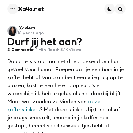
Xa4a.net
Menu
Searc
Posted
Xaviera
16 years ago
by
Durf jij het aan?
3
Comments
1 Min
Read
3.1K
Views
Douaniers staan nu niet direct bekend om hun
gevoel voor humor. Roepen dat je een bom in je
koffer hebt of van plan bent een vliegtuig op te
blazen, kost je een hele hoop euro’s en
waarschijnlijk heb je geluk als het daarbij blijft.
Maar wat zouden ze vinden van
deze
kofferstickers
? Met deze stickers lijkt het alsof
je drugs smokkelt, iemand in je koffer hebt
gestopt, heeeel veeel sexspeeltjes hebt of