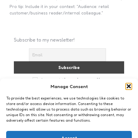
Pro tip: Include it in your context: “Audience: retail
customer/business reader/internal colleague.”
Subscribe to my newsletter!
I accept the privacy policy
Manage Consent
To provide the best experiences, we use technologies like cookies to
store and/or access device information. Consenting to these
technologies will allow us to process data such as browsing behavior or
unique IDs on this site. Not consenting or withdrawing consent, may
adversely affect certain features and functions.
Webkennis
Van #realeren kun je leren – de
Accept