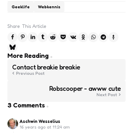
Geeklife
Webkennis
Share
This Article
Post
More Reading
navigation
Contact breakie breakie
Previous Post
Robscooper - awww cute
Next Post
3 Comments
Aschwin Wesselius
16 years ago at 11:24 am