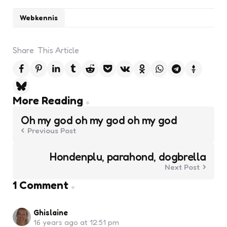
Webkennis
Share
This Article
Post
More Reading
navigation
Oh my god oh my god oh my god
Previous Post
Hondenplu, parahond, dogbrella
Next Post
1 Comment
Ghislaine
16 years ago at 12:51 pm