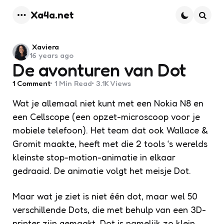
Xa4a.net
Menu
Searc
Posted
Xaviera
16 years ago
by
De avonturen van Dot
1
Comment
1 Min
Read
3.1K
Views
Wat je allemaal niet kunt met een Nokia N8 en
een Cellscope (een opzet-microscoop voor je
mobiele telefoon). Het team dat ook Wallace &
Gromit maakte, heeft met die 2 tools ‘s werelds
kleinste stop-motion-animatie in elkaar
gedraaid. De animatie volgt het meisje Dot.
Maar wat je ziet is niet één dot, maar wel 50
verschillende Dots, die met behulp van een 3D-
printer zijn gemaakt. Dot is namelijk zo klein