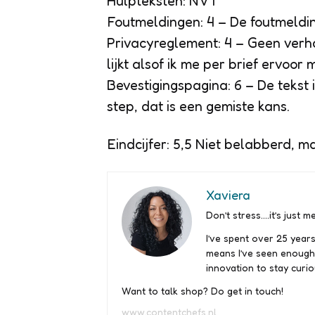
Hulpteksten: NVT
Foutmeldingen: 4 – De foutmelding 
Privacyreglement: 4 – Geen verha
lijkt alsof ik me per brief ervoor
Bevestigingspagina: 6 – De tekst 
step
, dat is een gemiste kans.
Eindcijfer: 5,5 Niet belabberd, 
Xaviera
Don’t stress….it’s just me
I’ve spent over 25 years
means I’ve seen enough
innovation to stay curio
Want to talk shop? Do get in touch!
www.contentchefs.nl