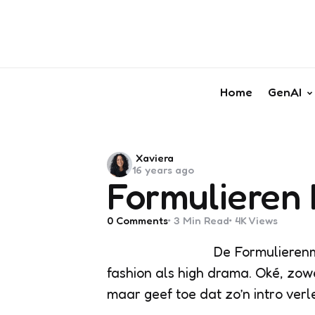
Home
GenAI
Posted
Xaviera
16 years ago
by
Formulieren
0
Comments
3 Min
Read
4K
Views
De Formulieren
fashion als high drama. Oké, zow
maar geef toe dat zo’n intro verle