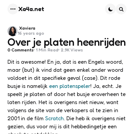
Xa4a.net
Menu
Searc
Posted
Xaviera
16 years ago
by
Over je platen heenrijden
0
Comments
1 Min
Read
2.9K
Views
Dit is awesome! En ja, dat is een Engels woord,
maar (but) ik vind dat geen enkel ander woord
voldoet in dit specifieke geval (case). Dit rode
busje is namelijk
een platenspeler
! Ja, echt.
Je
speelt je platen af door het busje eroverheen te
laten rijden. Het is overigens niet nieuw, want
volgens de site van de verkopers al te zien in
2001 in de film
Scratch
. Die heb ik overigens niet
gezien, dus voor mij is dit hebbedingetje een