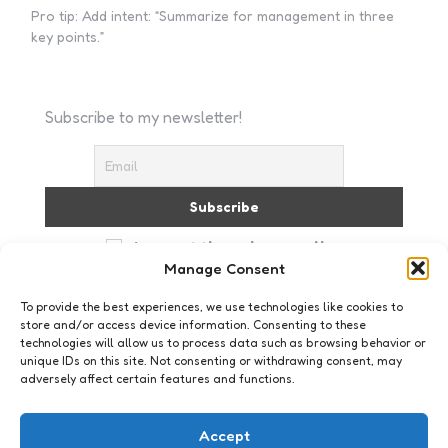
Pro tip: Add intent: “Summarize for management in three
key points.”
Subscribe to my newsletter!
I accept the privacy policy
Manage Consent
To provide the best experiences, we use technologies like cookies to
store and/or access device information. Consenting to these
technologies will allow us to process data such as browsing behavior or
unique IDs on this site. Not consenting or withdrawing consent, may
adversely affect certain features and functions.
Geeklife
Dingen te doen, mensen te zien
Accept