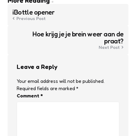
Post
More Reading
navigation
iBottle opener
Previous Post
Hoe krijg je je brein weer aan de
praat?
Next Post
Leave a Reply
Your email address will not be published.
Required fields are marked
*
Comment
*