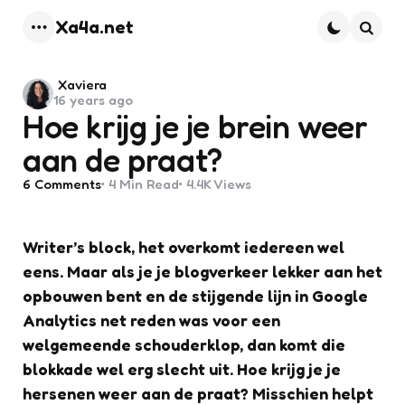
Xa4a.net
Menu
Searc
Posted
Xaviera
16 years ago
by
Hoe krijg je je brein weer
aan de praat?
6
Comments
4 Min
Read
4.4K
Views
Writer’s block, het overkomt iedereen wel
eens. Maar als je je blogverkeer lekker aan het
opbouwen bent en de stijgende lijn in Google
Analytics net reden was voor een
welgemeende schouderklop, dan komt die
blokkade wel erg slecht uit. Hoe krijg je je
hersenen weer aan de praat? Misschien helpt