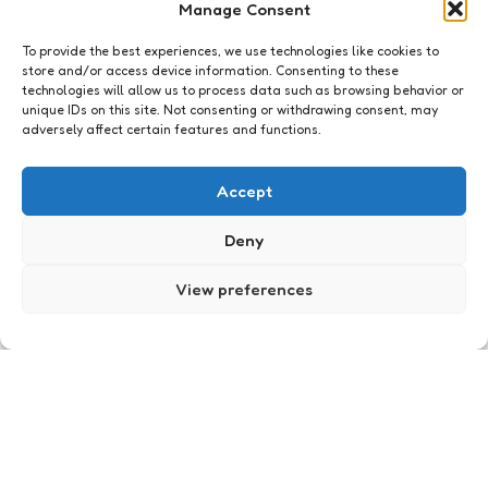
Manage Consent
To provide the best experiences, we use technologies like cookies to
store and/or access device information. Consenting to these
technologies will allow us to process data such as browsing behavior or
unique IDs on this site. Not consenting or withdrawing consent, may
adversely affect certain features and functions.
Business
Mindset: de webnerd die Moet
Accept
weten
Deny
3
Comments
5 Min
Read
De vraag die Google niet voor me kan
beantwoorden: is internet een attitude?
View preferences
Posted
Xaviera
14 years ago
by
Business
Brave new world: Werken in
het 2.0 tijdperk – deel 1